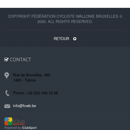
COPYRIGHT FÉDÉRATION CYCLISTE WALLONIE BRUXELLES ©
2020. ALL RIGHTS RESERVED.
RETOUR
CONTACT
Rue de Bruxelles, 482
1480 - Tubize
Phone: +32 (0)2 349.19.28
info@fcwb.be
Powered by
iClubSport