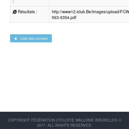
:
Résultats :
http://www12.iclub.Be/images/upload/FC
563-6354.pdf
Liste des courses
COPYRIGHT FÉDÉRATION CYCLISTE WALLONIE BRUXELLES ©
2017. ALL RIGHTS RESERVED.