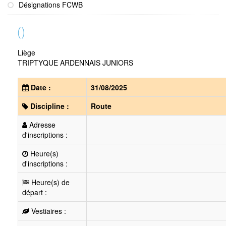
Désignations FCWB
()
Liège
TRIPTYQUE ARDENNAIS JUNIORS
Date :
31/08/2025
Discipline :
Route
Adresse
d'inscriptions :
Heure(s)
d'inscriptions :
Heure(s) de
départ :
Vestiaires :