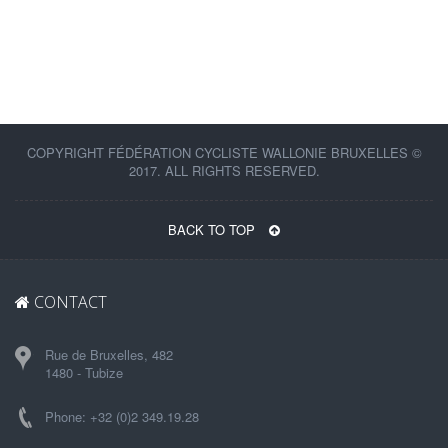
COPYRIGHT FÉDÉRATION CYCLISTE WALLONIE BRUXELLES ©
2017. ALL RIGHTS RESERVED.
BACK TO TOP
CONTACT
Rue de Bruxelles, 482
1480 - Tubize
Phone: +32 (0)2 349.19.28