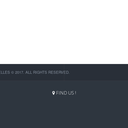
LES © 2017. ALL RIGHTS RESERVED.
FIND US !