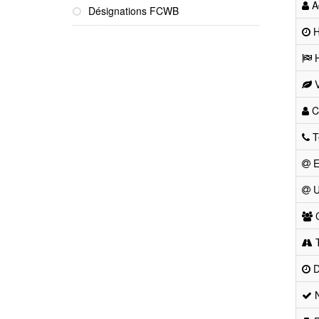
Ad
Désignations FCWB
He
H
V
Co
T
E
U
C
T
D
N