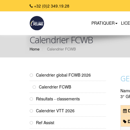
+32 (0)2 349.19.28
PRATIQUER
LIC
Calendrier FCWB
Home
Calendrier FCWB
Calendrier global FCWB 2026
GE
Calendrier FCWB
Nam
3° G
Résultats - classements
Calendrier VTT 2026
D
D
Ref Assist