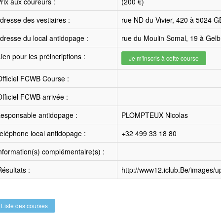
rix aux coureurs :
(200 €)
resse des vestiaires :
rue ND du Vivier, 420 à 5024
resse du local antidopage :
rue du Moulin Somal, 19 à Gel
ien pour les préincriptions :
Je m'inscris à cette course
fficiel FCWB Course :
fficiel FCWB arrivée :
esponsable antidopage :
PLOMPTEUX Nicolas
léphone local antidopage :
+32 499 33 18 80
nformation(s) complémentaire(s) :
ésultats :
http://www12.iclub.Be/images/
Liste des courses