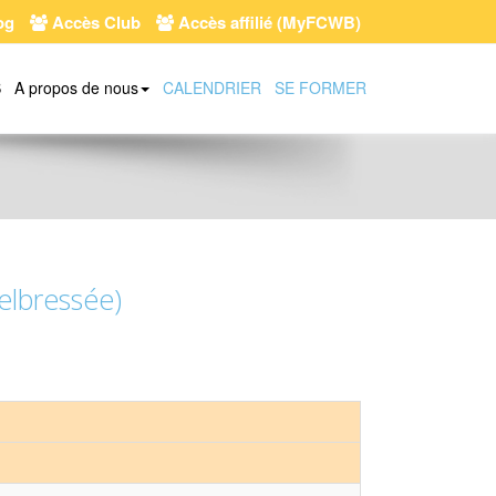
og
Accès Club
Accès affilié (MyFCWB)
S
A propos de nous
CALENDRIER
SE FORMER
elbressée)