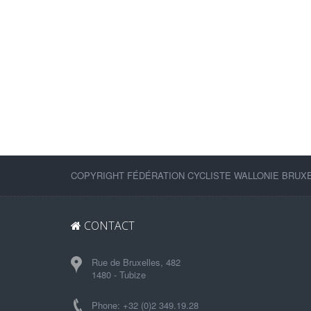
COPYRIGHT FÉDÉRATION CYCLISTE WALLONIE BRUXEL
CONTACT
Rue de Bruxelles, 482
1480 - Tubize
Phone: +32 (0)2 349.19.28