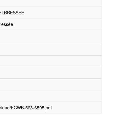
 GELBRESSEE
bressée
upload/FCWB-563-6595.pdf