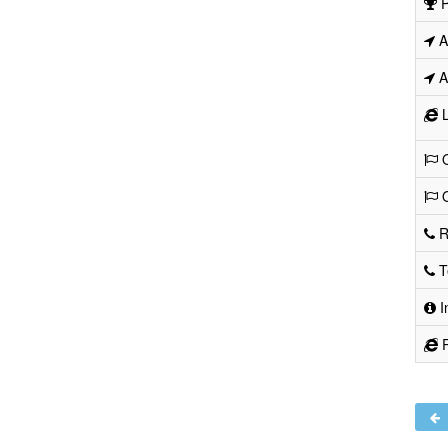
P
Ad
Ad
L
O
O
R
Te
I
R