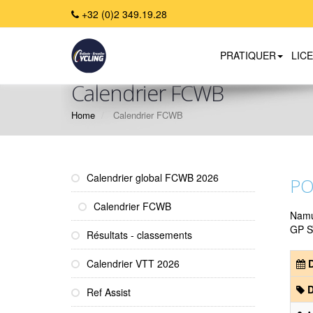
+32 (0)2 349.19.28
PRATIQUER
LIC
Calendrier FCWB
Home
Calendrier FCWB
Calendrier global FCWB 2026
PO
Calendrier FCWB
Nam
GP S
Résultats - classements
Calendrier VTT 2026
D
D
Ref Assist