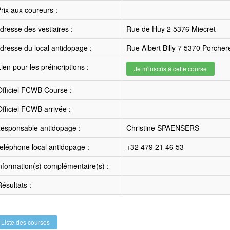
rix aux coureurs :
resse des vestiaires :
Rue de Huy 2 5376 Miecret
resse du local antidopage :
Rue Albert Billy 7 5370 Porcher
ien pour les préincriptions :
Je m'inscris à cette course
fficiel FCWB Course :
fficiel FCWB arrivée :
esponsable antidopage :
Christine SPAENSERS
léphone local antidopage :
+32 479 21 46 53
nformation(s) complémentaire(s) :
ésultats :
Liste des courses