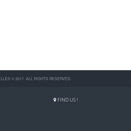
LES © 2017. ALL RIGHTS RESERVED.
FIND US !