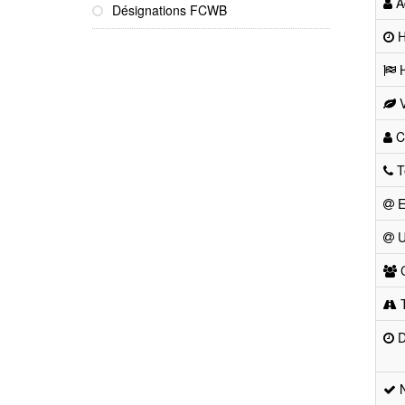
Ad
Désignations FCWB
He
H
V
Co
T
E
U
C
T
D
N