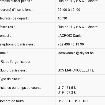
resse d'inscriptions :
Rue de Huy 2 5376 Miecret
ure(s) d'inscriptions :
09h00 à 10h00
eure(s) de départ :
10h30
estiaires :
Rue de Huy 2 5376 Miecret
ntact :
LACROIX Daniel
éléphone organisateur :
+32 498 46 13 90
mail :
lacroixdaniel@skynet.be
RL de l'organisateur :
lub organisateur :
SCV MARCHOVELETTE
ype de circuit :
istance ou temps de course :
U17 : 71.5 km
U19 : 57.2 km
ombre de tours :
U17 : 8T - U19 : 10T