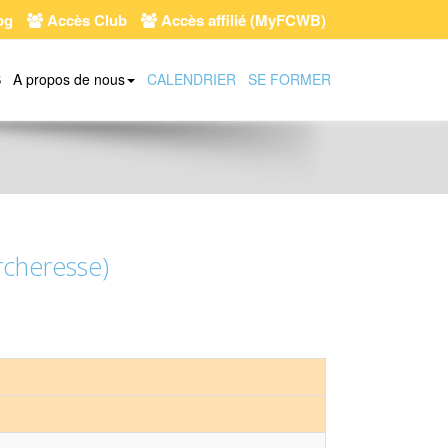
og
Accès Club
Accès affilié (MyFCWB)
S
A propos de nous
CALENDRIER
SE FORMER
rcheresse)