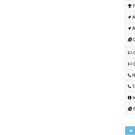
P
Ad
Ad
L
O
O
R
Te
I
R