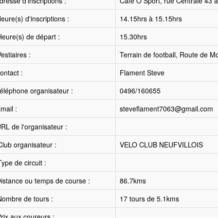
resse d'inscriptions :
Café Ô Sport, rue Centrale 43
ure(s) d'inscriptions :
14.15hrs à 15.15hrs
eure(s) de départ :
15.30hrs
estiaires :
Terrain de football, Route de 
ntact :
Flament Steve
éléphone organisateur :
0496/160655
mail :
steveflament7063@gmail.com
RL de l'organisateur :
lub organisateur :
VELO CLUB NEUFVILLOIS
ype de circuit :
istance ou temps de course :
86.7kms
ombre de tours :
17 tours de 5.1kms
rix aux coureurs :