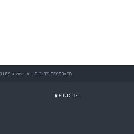
LES © 2017. ALL RIGHTS RESERVED.
FIND US !