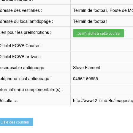
resse des vestiaires :
Terrain de football, Route de 
resse du local antidopage :
Terrain de football
ien pour les préincriptions :
Je m'inscris à cette course
fficiel FCWB Course :
fficiel FCWB arrivée :
esponsable antidopage :
Steve Flament
léphone local antidopage :
0496/160655
nformation(s) complémentaire(s) :
ésultats :
http://www12.iclub.Be/images/
Liste des courses