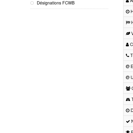
Ad
Désignations FCWB
He
H
V
Co
T
E
U
C
T
D
N
P