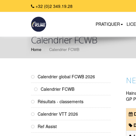
+32 (0)2 349.19.28
PRATIQUER
LIC
Calendrier FCWB
Home
Calendrier FCWB
Calendrier global FCWB 2026
NE
Calendrier FCWB
Hain
GP P
Résultats - classements
Calendrier VTT 2026
D
D
Ref Assist