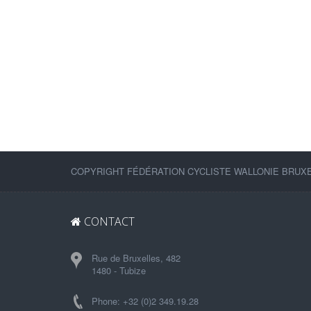
COPYRIGHT FÉDÉRATION CYCLISTE WALLONIE BRUXEL
CONTACT
Rue de Bruxelles, 482
1480 - Tubize
Phone: +32 (0)2 349.19.28