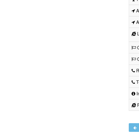
Ad
Ad
L
O
O
R
Te
I
R