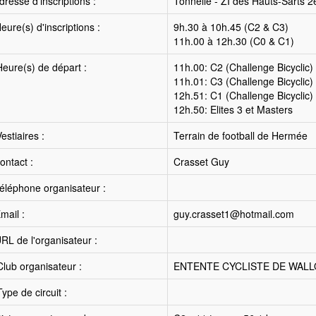
resse d'inscriptions :
Tonnelle - ZI des Hauts-Sarts 2
ure(s) d'inscriptions :
9h.30 à 10h.45 (C2 & C3)
11h.00 à 12h.30 (C0 & C1)
eure(s) de départ :
11h.00: C2 (Challenge Bicyclic)
11h.01: C3 (Challenge Bicyclic)
12h.51: C1 (Challenge Bicyclic)
12h.50: Elites 3 et Masters
estiaires :
Terrain de football de Hermée
ntact :
Crasset Guy
éléphone organisateur :
mail :
guy.crasset1@hotmail.com
RL de l'organisateur :
lub organisateur :
ENTENTE CYCLISTE DE WALL
ype de circuit :