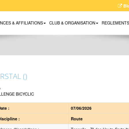
Bl
ENCES & AFFILIATIONS
CLUB & ORGANISATION
REGLEMENT
RSTAL ()
e
LLENGE BICYCLIC
ate :
07/06/2026
iscipline :
Route