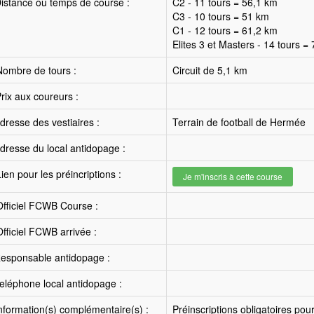
istance ou temps de course :
C2 - 11 tours = 56,1 km
C3 - 10 tours = 51 km
C1 - 12 tours = 61,2 km
Elites 3 et Masters - 14 tours =
ombre de tours :
Circuit de 5,1 km
rix aux coureurs :
resse des vestiaires :
Terrain de football de Hermée
resse du local antidopage :
ien pour les préincriptions :
Je m'inscris à cette course
fficiel FCWB Course :
fficiel FCWB arrivée :
esponsable antidopage :
léphone local antidopage :
nformation(s) complémentaire(s) :
Préinscriptions obligatoires pour