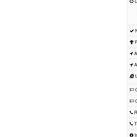
D
N
P
Ad
Ad
L
O
O
R
Te
I