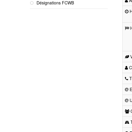
Ad
Désignations FCWB
He
H
V
Co
T
E
U
C
T