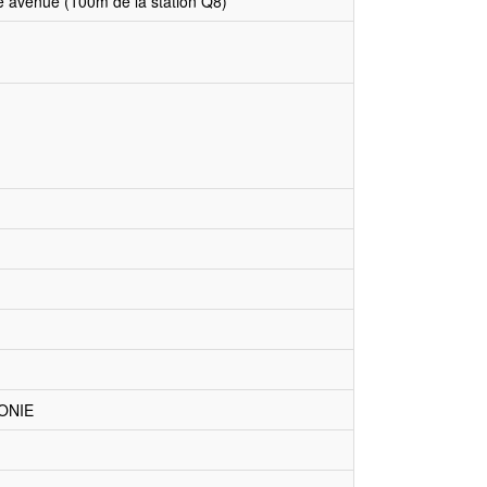
e avenue (100m de la station Q8)
ONIE