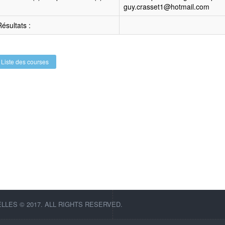
guy.crasset1@hotmail.com
ésultats :
Liste des courses
LES © 2017. ALL RIGHTS RESERVED.