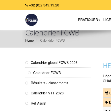
+32 (0)2 349.19.28
PRATIQUER
LIC
Calendrier FCWB
Home
Calendrier FCWB
Calendrier global FCWB 2026
HE
Calendrier FCWB
Lièg
CHA
Résultats - classements
Calendrier VTT 2026
D
D
Ref Assist