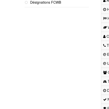
Ad
Désignations FCWB
He
H
V
Co
T
E
U
C
T
D
N
P