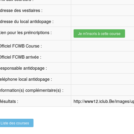
resse des vestiaires :
resse du local antidopage :
ien pour les préincriptions :
Je m'inscris à cette course
fficiel FCWB Course :
fficiel FCWB arrivée :
esponsable antidopage :
léphone local antidopage :
nformation(s) complémentaire(s) :
ésultats :
http://www12.iclub.Be/images/
Liste des courses