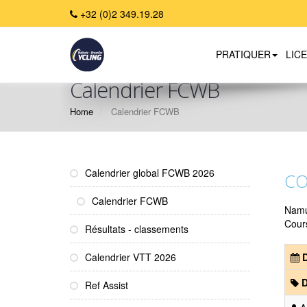
+32 (0)2 349.19.28
PRATIQUER
LIC
Calendrier FCWB
Home
Calendrier FCWB
Calendrier global FCWB 2026
CO
Calendrier FCWB
Nam
Cour
Résultats - classements
Calendrier VTT 2026
D
D
Ref Assist