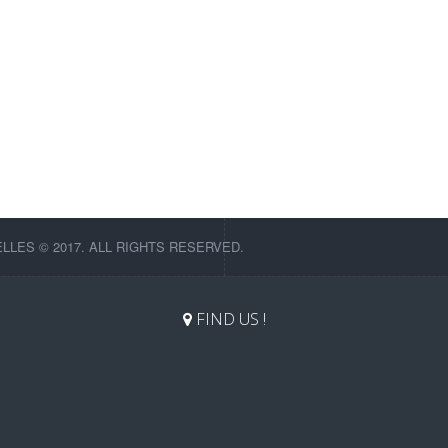
LES © 2017. ALL RIGHTS RESERVED.
FIND US !