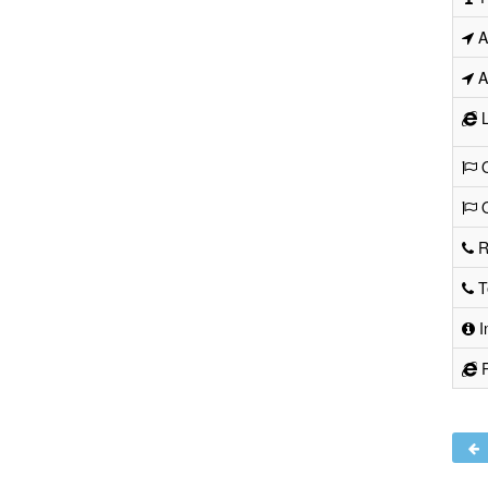
Ad
Ad
L
O
O
R
Te
I
R