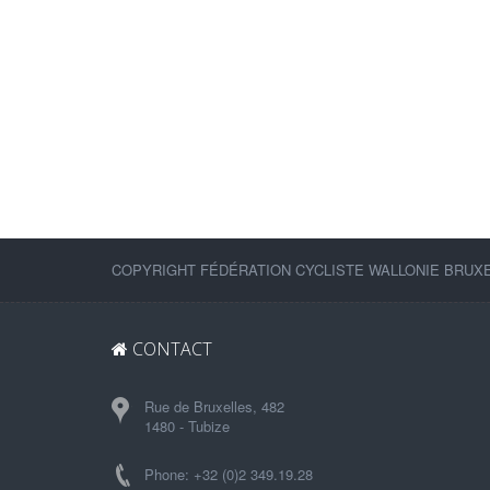
COPYRIGHT FÉDÉRATION CYCLISTE WALLONIE BRUXEL
CONTACT
Rue de Bruxelles, 482
1480 - Tubize
Phone: +32 (0)2 349.19.28