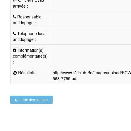
Officiel FCWB
arrivée :
Responsable
antidopage :
Teléphone local
antidopage :
Information(s)
complémentaire(s)
:
Résultats :
http://www12.iclub.Be/images/upload/FC
563-7759.pdf
Liste des courses