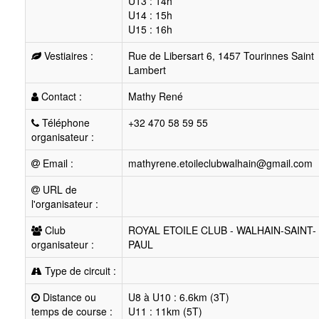
U13 : 14h
U14 : 15h
U15 : 16h
Vestiaires :
Rue de Libersart 6, 1457 Tourinnes Saint
Lambert
Contact :
Mathy René
Téléphone
+32 470 58 59 55
organisateur :
Email :
mathyrene.etoileclubwalhain@gmail.com
URL de
l'organisateur :
Club
ROYAL ETOILE CLUB - WALHAIN-SAINT-
organisateur :
PAUL
Type de circuit :
Distance ou
U8 à U10 : 6.6km (3T)
temps de course :
U11 : 11km (5T)