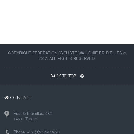
COPYRIGHT FÉDÉRATION CYCLISTE WALLONIE BRUXELLES ©
2017. ALL RIGHTS RESERVED.
BACK TO TOP
CONTACT
Rue de Bruxelles, 482
1480 - Tubize
Phone: +32 (0)2 349.19.28