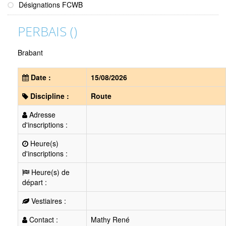
Désignations FCWB
PERBAIS ()
Brabant
Date :
15/08/2026
Discipline :
Route
Adresse
d'inscriptions :
Heure(s)
d'inscriptions :
Heure(s) de
départ :
Vestiaires :
Contact :
Mathy René