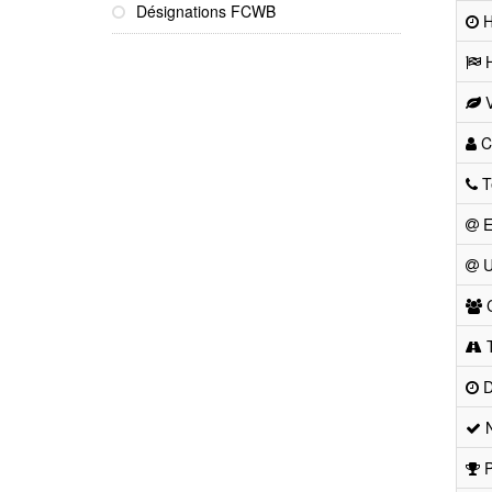
Désignations FCWB
He
H
V
Co
T
E
U
C
T
D
N
P