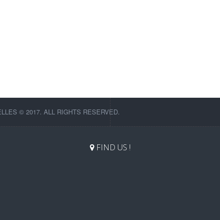
LES © 2017. ALL RIGHTS RESERVED.
FIND US !