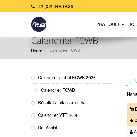
+32 (0)2 349.19.28
PRATIQUER
LIC
Calendrier FCWB
Home
Calendrier FCWB
Calendrier global FCWB 2026
JE
Calendrier FCWB
Nam
Résultats - classements
D
Calendrier VTT 2026
D
Ref Assist
Ad