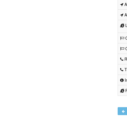
Ad
Ad
L
O
O
R
Te
I
R