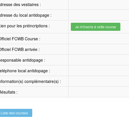
resse des vestiaires :
resse du local antidopage :
ien pour les préincriptions :
Je m'inscris à cette course
fficiel FCWB Course :
fficiel FCWB arrivée :
esponsable antidopage :
léphone local antidopage :
nformation(s) complémentaire(s) :
ésultats :
Liste des courses