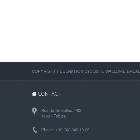
COPYRIGHT FÉDÉRATION CYCLISTE WALLONIE BRUXEL
CONTACT
Rue de Bruxelles, 482
1480 - Tubize
Phone: +32 (0)2 349.19.28