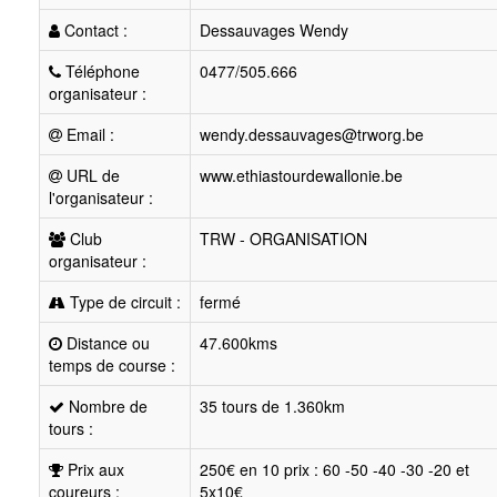
Contact :
Dessauvages Wendy
Téléphone
0477/505.666
organisateur :
Email :
wendy.dessauvages@trworg.be
URL de
www.ethiastourdewallonie.be
l'organisateur :
Club
TRW - ORGANISATION
organisateur :
Type de circuit :
fermé
Distance ou
47.600kms
temps de course :
Nombre de
35 tours de 1.360km
tours :
Prix aux
250€ en 10 prix : 60 -50 -40 -30 -20 et
coureurs :
5x10€