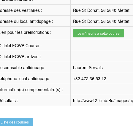
resse des vestiaires :
Rue St-Donat, 56 5640 Mettet
resse du local antidopage :
Rue St-Donat, 56 5640 Mettet
ien pour les préincriptions :
Je m'inscris à cette course
fficiel FCWB Course :
fficiel FCWB arrivée :
esponsable antidopage :
Laurent Servais
léphone local antidopage :
+32 472 36 53 12
nformation(s) complémentaire(s) :
ésultats :
http://www12.iclub.Be/images/
Liste des courses