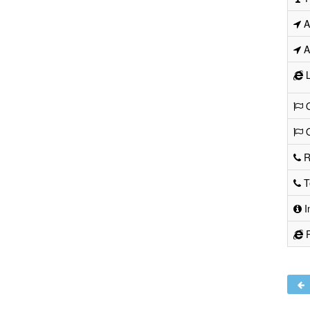
Ad
Ad
L
O
O
R
Te
I
R