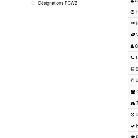
Ad
Désignations FCWB
He
H
V
Co
T
E
U
C
T
D
N
P