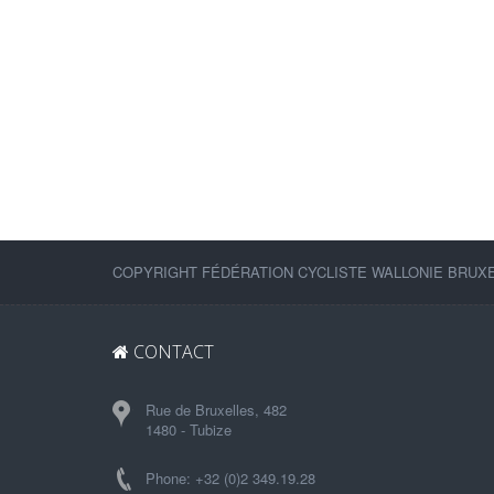
COPYRIGHT FÉDÉRATION CYCLISTE WALLONIE BRUXEL
CONTACT
Rue de Bruxelles, 482
1480 - Tubize
Phone: +32 (0)2 349.19.28