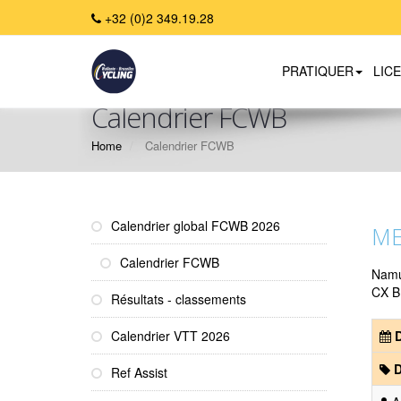
+32 (0)2 349.19.28
PRATIQUER
LIC
Calendrier FCWB
Home
Calendrier FCWB
Calendrier global FCWB 2026
ME
Calendrier FCWB
Nam
CX B
Résultats - classements
Calendrier VTT 2026
D
D
Ref Assist