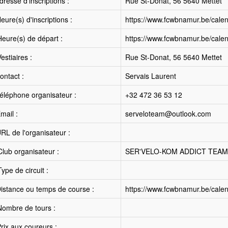
resse d'inscriptions :
Rue St-Donat, 56 5640 Mettet
ure(s) d'inscriptions :
https://www.fcwbnamur.be/calen
eure(s) de départ :
https://www.fcwbnamur.be/calen
estiaires :
Rue St-Donat, 56 5640 Mettet
ntact :
Servais Laurent
éléphone organisateur :
+32 472 36 53 12
mail :
serveloteam@outlook.com
RL de l'organisateur :
lub organisateur :
SER'VELO-KOM ADDICT TEAM
ype de circuit :
istance ou temps de course :
https://www.fcwbnamur.be/calen
ombre de tours :
rix aux coureurs :