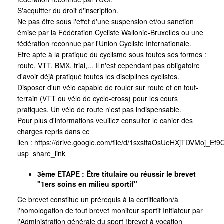
S'acquitter du droit d'inscription.
Ne pas être sous l'effet d'une suspension et/ou sanction
émise par la Fédération Cycliste Wallonie-Bruxelles ou une
fédération reconnue par l'Union Cycliste Internationale.
Etre apte à la pratique du cyclisme sous toutes ses formes :
route, VTT, BMX, trial,... Il n'est cependant pas obligatoire
d'avoir déjà pratiqué toutes les disciplines cyclistes.
Disposer d'un vélo capable de rouler sur route et en tout-
terrain (VTT ou vélo de cyclo-cross) pour les cours
pratiques. Un vélo de route n'est pas indispensable.
Pour plus d'informations veuillez consulter le cahier des
charges repris dans ce
lien :
https://drive.google.com/file/d/1sxsttaOsUeHXjTDVMoj_E
usp=share_link
3ème ETAPE : Être titulaire ou réussir le brevet
"1ers soins en milieu sportif"
Ce brevet constitue un prérequis à la certification/à
l'homologation de tout brevet moniteur sportif Initiateur par
l'Administration générale du sport (brevet à vocation